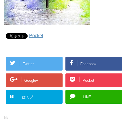
Pocket
Twitter
Facebook
Google+
Pocket
B!
はてブ
LINE
-