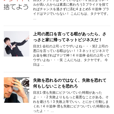
ルが高い人からは素直に教わろう3 プライドを捨て
ればチャンスを逃さずに済む4 まとめ5 ※追伸 プラ
イドはマジでいらない！ こんにちは、タクヤです。
…
上司の悪口を言ってる暇があったら、さ
っさと家に帰ってネットビジネスだ！
目次1 会社の上司ってウザいよね・・・笑2 上司の
悪口を言っている暇はない！！3 ネットビジネスで
お金を稼げればマジで神！4 ※追伸 会社の上司って
ウザいよね・・・笑 こんにちは、タクヤです。 今
日は …
失敗を恐れるのではなく、失敗を恐れて
何もしないことを恐れろ
目次1 僕も失敗にビクついていた時期があった
よ・・・2 失敗よりももっと最悪なことがある。そ
れを避けろ！3 失敗上等でいい。とにかく行動しま
くれ！4 ※追伸 僕も失敗にビクついていた時期があ
ったよ・・ …