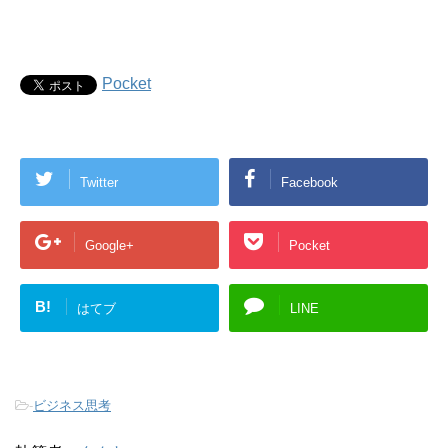
Pocket
Twitter
Facebook
Google+
Pocket
B!
はてブ
LINE
-
ビジネス思考