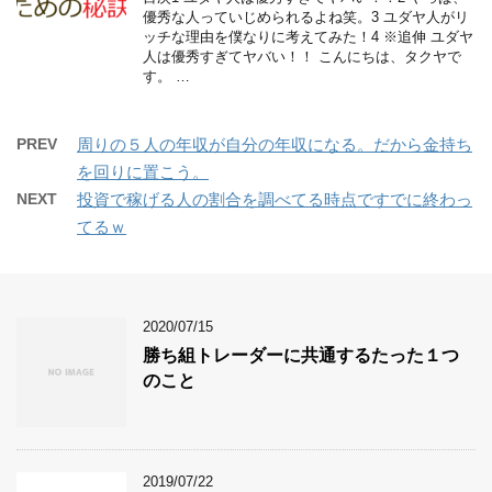
優秀な人っていじめられるよね笑。3 ユダヤ人がリ
ッチな理由を僕なりに考えてみた！4 ※追伸 ユダヤ
人は優秀すぎてヤバい！！ こんにちは、タクヤで
す。 …
PREV
周りの５人の年収が自分の年収になる。だから金持ち
を回りに置こう。
NEXT
投資で稼げる人の割合を調べてる時点ですでに終わっ
てるｗ
2020/07/15
勝ち組トレーダーに共通するたった１つ
のこと
2019/07/22