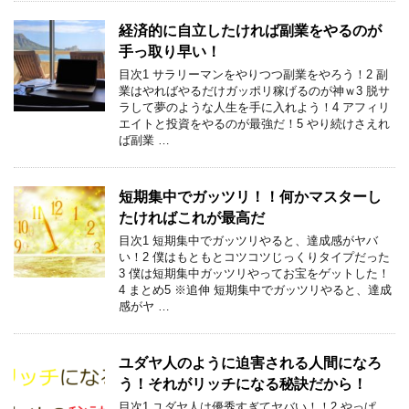
経済的に自立したければ副業をやるのが
手っ取り早い！
目次1 サラリーマンをやりつつ副業をやろう！2 副
業はやればやるだけガッポリ稼げるのが神ｗ3 脱サ
ラして夢のような人生を手に入れよう！4 アフィリ
エイトと投資をやるのが最強だ！5 やり続けさえれ
ば副業 …
短期集中でガッツリ！！何かマスターし
たければこれが最高だ
目次1 短期集中でガッツリやると、達成感がヤバ
い！2 僕はもともとコツコツじっくりタイプだった
3 僕は短期集中ガッツリやってお宝をゲットした！
4 まとめ5 ※追伸 短期集中でガッツリやると、達成
感がヤ …
ユダヤ人のように迫害される人間になろ
う！それがリッチになる秘訣だから！
目次1 ユダヤ人は優秀すぎてヤバい！！2 やっぱ、