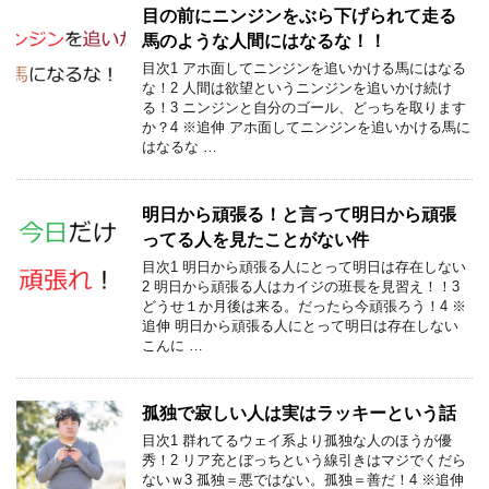
目の前にニンジンをぶら下げられて走る
馬のような人間にはなるな！！
目次1 アホ面してニンジンを追いかける馬にはなる
な！2 人間は欲望というニンジンを追いかけ続け
る！3 ニンジンと自分のゴール、どっちを取ります
か？4 ※追伸 アホ面してニンジンを追いかける馬に
はなるな …
明日から頑張る！と言って明日から頑張
ってる人を見たことがない件
目次1 明日から頑張る人にとって明日は存在しない
2 明日から頑張る人はカイジの班長を見習え！！3
どうせ１か月後は来る。だったら今頑張ろう！4 ※
追伸 明日から頑張る人にとって明日は存在しない
こんに …
孤独で寂しい人は実はラッキーという話
目次1 群れてるウェイ系より孤独な人のほうが優
秀！2 リア充とぼっちという線引きはマジでくだら
ないｗ3 孤独＝悪ではない。孤独＝善だ！4 ※追伸