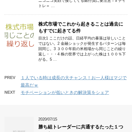
ニコニコ笑顔で接してくる銀行員に要注意！5 デイ
トレ＝ …
株式市場でこれから起きることは過去に
もすでに起きてる件
目次1 ここだけの話、日経平均の暴落は珍しいこと
ではない。2 金融ショックが発生するパターンは毎
回同じ。3 ３００年前の米相場から同じことの繰り
返し・・・4 株の世界では上がった株は１００％下
がる。5 …
PREV
１人でいる時は成長の大チャンス！お一人様はマジで
最高だｗ
NEXT
モチベーションが低いときの解決策をシェア
2020/07/15
勝ち組トレーダーに共通するたった１つ