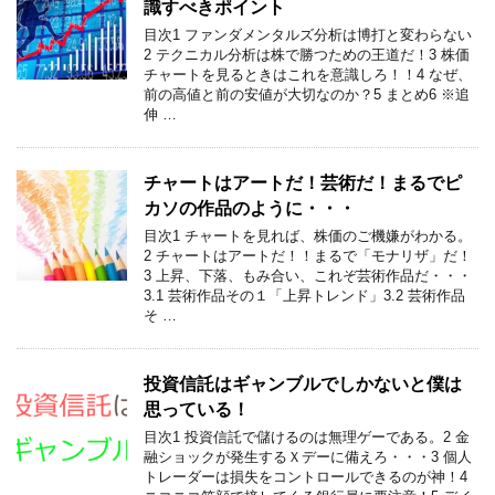
識すべきポイント
目次1 ファンダメンタルズ分析は博打と変わらない
2 テクニカル分析は株で勝つための王道だ！3 株価
チャートを見るときはこれを意識しろ！！4 なぜ、
前の高値と前の安値が大切なのか？5 まとめ6 ※追
伸 …
チャートはアートだ！芸術だ！まるでピ
カソの作品のように・・・
目次1 チャートを見れば、株価のご機嫌がわかる。
2 チャートはアートだ！！まるで「モナリザ」だ！
3 上昇、下落、もみ合い、これぞ芸術作品だ・・・
3.1 芸術作品その１「上昇トレンド」3.2 芸術作品
そ …
投資信託はギャンブルでしかないと僕は
思っている！
目次1 投資信託で儲けるのは無理ゲーである。2 金
融ショックが発生するＸデーに備えろ・・・3 個人
トレーダーは損失をコントロールできるのが神！4