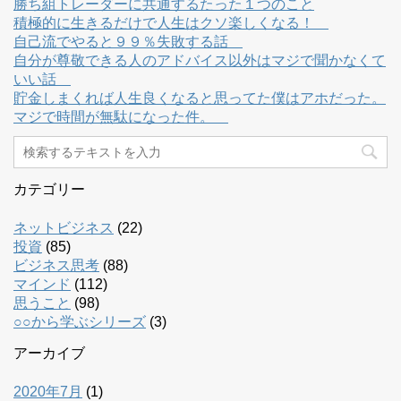
勝ち組トレーダーに共通するたった１つのこと
積極的に生きるだけで人生はクソ楽しくなる！
自己流でやると９９％失敗する話
自分が尊敬できる人のアドバイス以外はマジで聞かなくて
いい話
貯金しまくれば人生良くなると思ってた僕はアホだった。
マジで時間が無駄になった件。
カテゴリー
ネットビジネス
(22)
投資
(85)
ビジネス思考
(88)
マインド
(112)
思うこと
(98)
○○から学ぶシリーズ
(3)
アーカイブ
2020年7月
(1)