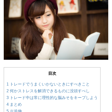
目次
1
トレードでうまくいかないときにすべきこと
2
何かストレスを解消できるものに没頭すべし
3
トレード中は常に理性的な脳みそをキープしよう
4
まとめ
5
※追伸