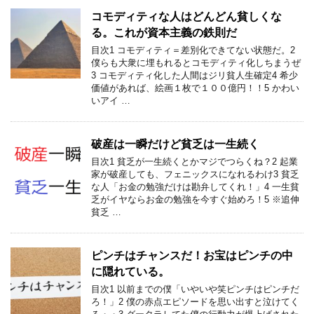
コモディティな人はどんどん貧しくな
る。これが資本主義の鉄則だ
目次1 コモディティ＝差別化できてない状態だ。2
僕らも大衆に埋もれるとコモディティ化しちまうぜ
3 コモディティ化した人間はジリ貧人生確定4 希少
価値があれば、絵画１枚で１００億円！！5 かわい
いアイ …
破産は一瞬だけど貧乏は一生続く
目次1 貧乏が一生続くとかマジでつらくね？2 起業
家が破産しても、フェニックスになれるわけ3 貧乏
な人「お金の勉強だけは勘弁してくれ！」4 一生貧
乏がイヤならお金の勉強を今すぐ始めろ！5 ※追伸
貧乏 …
ピンチはチャンスだ！お宝はピンチの中
に隠れている。
目次1 以前までの僕「いやいや笑ピンチはピンチだ
ろ！」2 僕の赤点エピソードを思い出すと泣けてく