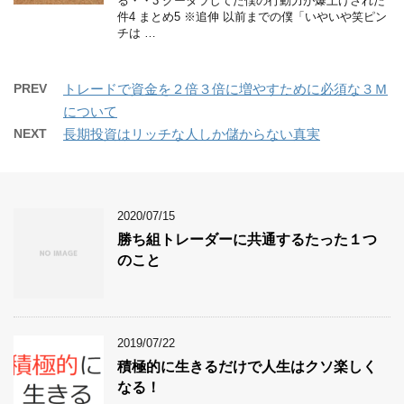
る・・3 グータラしてた僕の行動力が爆上げされた
件4 まとめ5 ※追伸 以前までの僕「いやいや笑ピン
チは …
PREV
トレードで資金を２倍３倍に増やすために必須な３Ｍ
について
NEXT
長期投資はリッチな人しか儲からない真実
2020/07/15
勝ち組トレーダーに共通するたった１つ
のこと
2019/07/22
積極的に生きるだけで人生はクソ楽しく
なる！