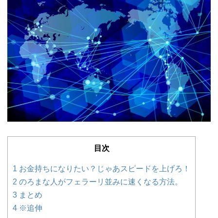
目次
1
お金持ちになりたい？じゃあスピードを上げろ！
2
のろまな人がフェラーリ並みに速くなる方法。
3
まとめ
4
※追伸