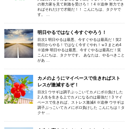
の努力家を見て刺激を受けろ！！4 ※追伸 努力でき
ればそれだけで才能だ！！ こんにちは、タクヤで
す。 …
明日やるではなく今すぐやろう！
目次1 明日やるは最悪、今すぐやるは最高だ！笑2
明日からやる！ではなく今すぐやれ！ｗ3 まとめ4
※追伸 明日やるは最悪、今すぐやるは最高だ！笑
こんにちは、タクヤです。 あなたは、やるべきこと
があ …
カメのようにマイペースで生きればスト
レスが激減するぞ！
目次1 ウサギは調子ぶっこいてカメにボロ負けした
2 人生を生きる上でカメになるのは最強だ！3 マイ
ペースで生きれば、ストレス激減4 ※追伸 ウサギは
調子ぶっこいてカメにボロ負けした こんにちは！タ
クヤ …