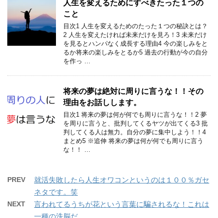
人生を変えるためにすべきたった１つの
こと
目次1 人生を変えるためのたった１つの秘訣とは？
2 人生を変えたければ未来だけを見ろ！3 未来だけ
を見るとハンパなく成長する理由4 今の楽しみをと
るか将来の楽しみをとるか5 過去の行動が今の自分
を作っ …
将来の夢は絶対に周りに言うな！！その
理由をお話しします。
目次1 将来の夢は何が何でも周りに言うな！！2 夢
を周りに言うと、批判してくるヤツが出てくる3 批
判してくる人は無力。自分の夢に集中しよう！！4
まとめ5 ※追伸 将来の夢は何が何でも周りに言う
な！！ …
PREV
就活失敗したら人生オワコンというのは１００％ガセ
ネタです。笑
NEXT
言われてるうちが花という言葉に騙されるな！これは
一種の洗脳だ。