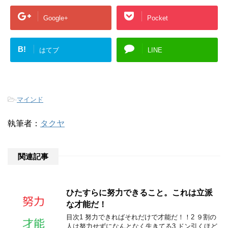
Google+
Pocket
B!
はてブ
LINE
-
マインド
執筆者：
タクヤ
関連記事
ひたすらに努力できること。これは立派
な才能だ！
目次1 努力できればそれだけで才能だ！！2 ９割の
人は努力せずになんとなく生きてる3 ドン引くほど