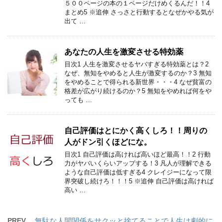
５００ページの本の１ページだけめくるんだ！！4
まとめ5 ※追伸 さっさと行動するとなぜかやる気が
出て …
あなたの人生を激変させる特効薬
目次1 人生を激変させるヤバすぎる特効薬とは？2
なぜ、無知をやめると人生が激変するのか？3 無知
をやめることで得られる新世界・・・4 なぜ貧富の
格差が広がり続けるのか？5 無知をやめれば何をや
っても …
自己評価はとにかく高くしろ！！周りの
人がドン引くほどにな。
目次1 自己評価は高ければ高いほど最高！！2 行動
力がヤバいくらいアップする！3 凡人が理解できる
ような自己評価は低すぎる4 クレイジーになって限
界突破し続けろ！！！5 ※追伸 自己評価は高ければ
高い …
PREV
無駄な人間関係をサクッと捨てることで人生は劇的に