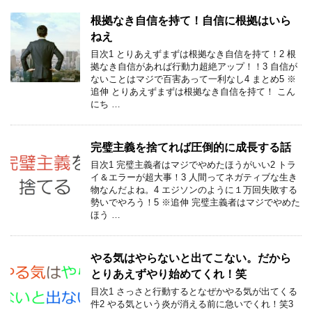
根拠なき自信を持て！自信に根拠はいら
ねえ
目次1 とりあえずまずは根拠なき自信を持て！2 根
拠なき自信があれば行動力超絶アップ！！3 自信が
ないことはマジで百害あって一利なし4 まとめ5 ※
追伸 とりあえずまずは根拠なき自信を持て！ こん
にち …
完璧主義を捨てれば圧倒的に成長する話
目次1 完璧主義者はマジでやめたほうがいい2 トラ
イ＆エラーが超大事！3 人間ってネガティブな生き
物なんだよね。4 エジソンのように１万回失敗する
勢いでやろう！5 ※追伸 完璧主義者はマジでやめた
ほう …
やる気はやらないと出てこない。だから
とりあえずやり始めてくれ！笑
目次1 さっさと行動するとなぜかやる気が出てくる
件2 やる気という炎が消える前に急いでくれ！笑3