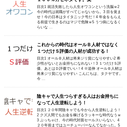
目次1 就活失敗したら人生オワコンという洗脳ｗ2
今の時代は就職がすべてじゃないから。3 目を覚ま
せ！今の日本はタイタニック号だ！4 年金をもらえ
る前提で生きるのはマジで危険ｗ5 うつ病になるく
らいな …
これからの時代はオールＢ人材ではなく
１つだけＳ評価の人材が成功する！
目次1 オールＢ人材は将来ジリ貧になりやすい2 希
少性がないとお金持ちになれない！3 １つだけＳ評
価、あとはＤ評価でいい！4 ※追伸 オールＢ人材は
将来ジリ貧になりやすい こんにちは、タクヤです。
今 …
陰キャで人生つらすぎる人はお金持ちに
なって人生逆転しよう！
目次1 ２０年間陰キャでも今から人生逆転しよう！
2 クズ人間でもお金を稼げるラッキーな時代なうｗ
3 ぶっちゃけ、今の時代対面セールスいらない。4
２０年前まではユーチューバーなんてなかった。5