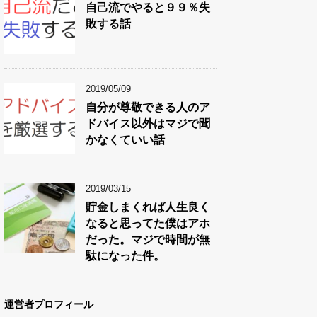
自己流でやると９９％失
敗する話
2019/05/09
自分が尊敬できる人のア
ドバイス以外はマジで聞
かなくていい話
2019/03/15
貯金しまくれば人生良く
なると思ってた僕はアホ
だった。マジで時間が無
駄になった件。
運営者プロフィール