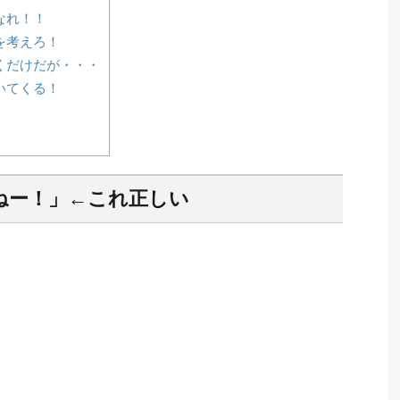
なれ！！
を考えろ！
くだけだが・・・
いてくる！
ねー！」←これ正しい