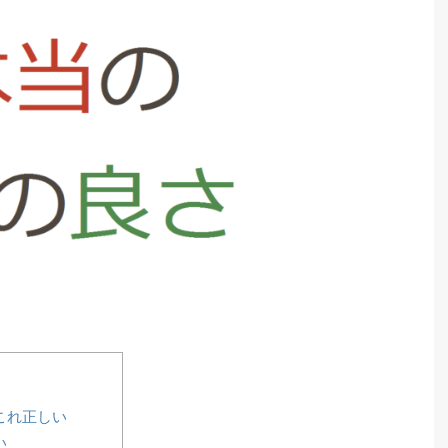
これ正しい
い