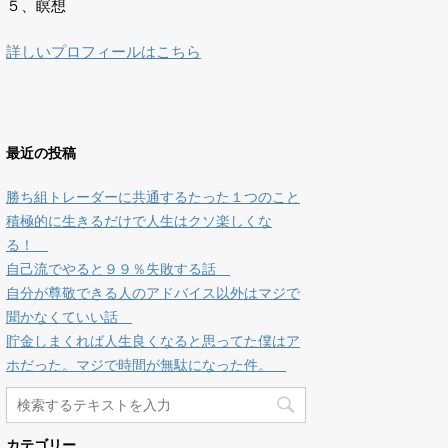
５、瞑想
詳しいプロフィールはこちら
最近の投稿
勝ち組トレーダーに共通するたった１つのこと
積極的に生きるだけで人生はクソ楽しくな
る！
自己流でやると９９％失敗する話
自分が尊敬できる人のアドバイス以外はマジで
聞かなくていい話
貯金しまくれば人生良くなると思ってた僕はア
ホだった。マジで時間が無駄になった件。
カテゴリー