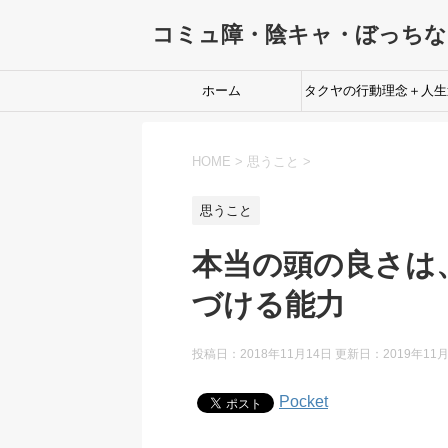
コミュ障・陰キャ・ぼっち
ホーム
タクヤの行動理念＋人生
転のためのプロセス
HOME
>
思うこと
>
思うこと
本当の頭の良さは
づける能力
投稿日：2018年11月14日 更新日：
2019年11
Pocket