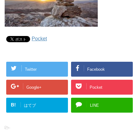
Pocket
Twitter
Facebook
Google+
Pocket
B!
はてブ
LINE
-