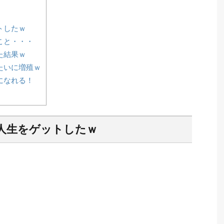
トしたｗ
こと・・・
た結果ｗ
たいに増殖ｗ
になれる！
人生をゲットしたｗ