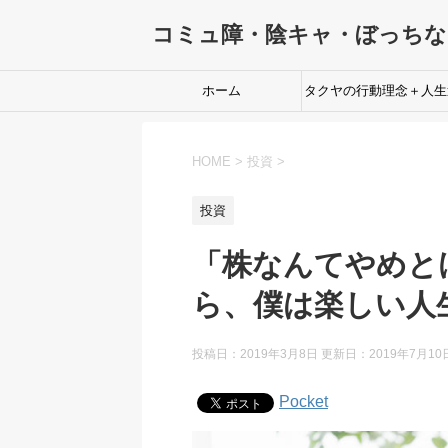
コミュ障・陰キャ・ぼっち
ホーム
タクヤの行動理念＋人生
転のためのプロセス
HOME
>
投資
>
投資
「株なんてやめと
ら、僕は楽しい人
投稿日：2019年3月8日 更新日：
2019年7月10
Pocket