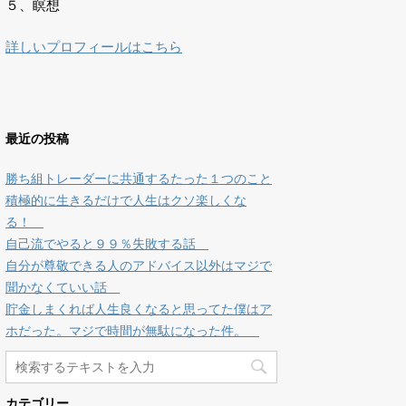
５、瞑想
詳しいプロフィールはこちら
最近の投稿
勝ち組トレーダーに共通するたった１つのこと
積極的に生きるだけで人生はクソ楽しくな
る！
自己流でやると９９％失敗する話
自分が尊敬できる人のアドバイス以外はマジで
聞かなくていい話
貯金しまくれば人生良くなると思ってた僕はア
ホだった。マジで時間が無駄になった件。
カテゴリー