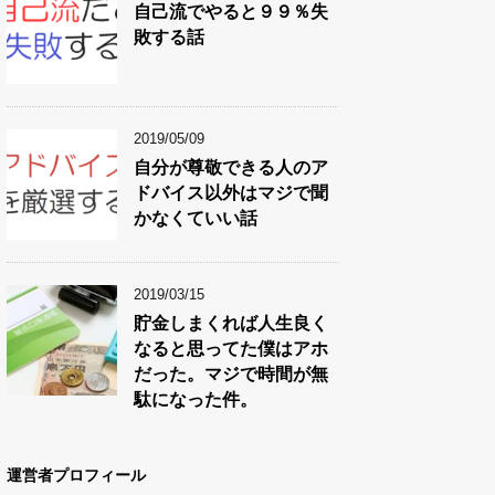
自己流でやると９９％失
敗する話
2019/05/09
自分が尊敬できる人のア
ドバイス以外はマジで聞
かなくていい話
2019/03/15
貯金しまくれば人生良く
なると思ってた僕はアホ
だった。マジで時間が無
駄になった件。
運営者プロフィール