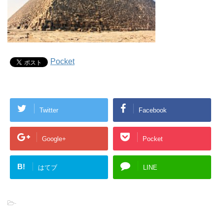
Pocket
Twitter
Facebook
Google+
Pocket
B!
はてブ
LINE
-