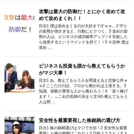
攻撃は最大の防御だ！とにかく攻めて攻
めて攻めまくれ！！
目次1 僕は攻めまくるのが大好きですｗｗ。2 守り
の姿勢が強すぎると、行動にビクつく。3 攻めの姿
勢の人は、ビジネスの成功確率アップ！4 失敗した
ら改善するというマインドを持て！！5 ※追伸 僕は
攻め …
ビジネスも投資も誰から教えてもらうか
がマジ大事！
目次1 あ、教えてもらう人を間違えると悲惨な件ｗ
ｗ2 ここだけの話、プロから教われば上達する。3
知識、経験が豊富な人から教わろう！4 「楽々稼げ
ます！」←これ詐欺師の決まり文句5 教えてもらう
人は間 …
安全性を最重要視した株銘柄の選び方
目次1 株の銘柄選びはマジで大切！2 安全性を最重
要視した株の銘柄はこれだ！3 日経２２５とＪＰＸ