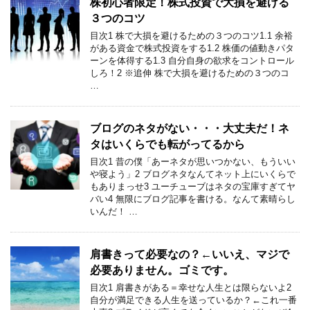
株初心者限定！株式投資で大損を避ける
３つのコツ
目次1 株で大損を避けるための３つのコツ1.1 余裕
がある資金で株式投資をする1.2 株価の値動きパタ
ーンを体得する1.3 自分自身の欲求をコントロール
しろ！2 ※追伸 株で大損を避けるための３つのコ
…
ブログのネタがない・・・大丈夫だ！ネ
タはいくらでも転がってるから
目次1 昔の僕「あーネタが思いつかない、もういい
や寝よう」2 ブログネタなんてネット上にいくらで
もありまっせ3 ユーチューブはネタの宝庫すぎてヤ
バい4 無限にブログ記事を書ける。なんて素晴らし
いんだ！ …
肩書きって必要なの？←いいえ、マジで
必要ありません。ゴミです。
目次1 肩書きがある＝幸せな人生とは限らないよ2
自分が満足できる人生を送っているか？←これ一番