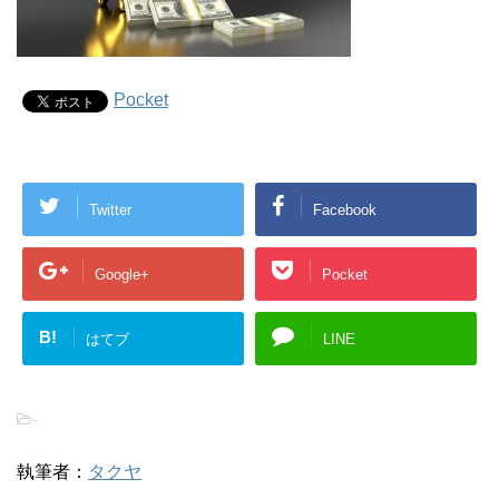
Pocket
Twitter
Facebook
Google+
Pocket
B!
はてブ
LINE
-
執筆者：
タクヤ