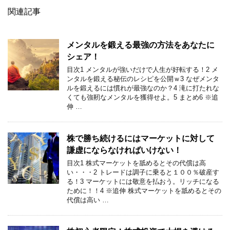
関連記事
メンタルを鍛える最強の方法をあなたに
シェア！
目次1 メンタルが強いだけで人生が好転する！2 メ
ンタルを鍛える秘伝のレシピを公開ｗ3 なぜメンタ
ルを鍛えるには慣れが最強なのか？4 滝に打たれな
くても強靭なメンタルを獲得せよ。5 まとめ6 ※追
伸 …
株で勝ち続けるにはマーケットに対して
謙虚にならなければいけない！
目次1 株式マーケットを舐めるとその代償は高
い・・・2 トレードは調子に乗ると１００％破産す
る！3 マーケットには敬意を払おう。リッチになる
ために！！4 ※追伸 株式マーケットを舐めるとその
代償は高い …