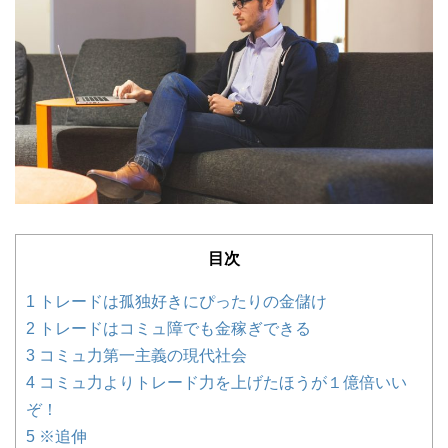
目次
1
トレードは孤独好きにぴったりの金儲け
2
トレードはコミュ障でも金稼ぎできる
3
コミュ力第一主義の現代社会
4
コミュ力よりトレード力を上げたほうが１億倍いい
ぞ！
5
※追伸