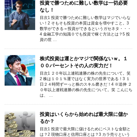
投資で勝つために難しい数学は一切必要
なし！
目次1 投資で勝つために難しい数学はマジでいらな
い！2 そもそも投資の本質は資金を増やすこと。3
数学ができる＝投資ができるというガセネタ・・・
4 金融工学の知識０でも投資で稼ぐ方法とは？5 投
資の世 …
株式投資は運とかマジで関係ないｗ。１
００パーセントその人の実力だ！
目次1 ２０年以上連戦連勝の株の先生について。笑
2 株は１０１％運ではなく実力の世界である！3 １
日２４時間ずーっと株のスキル磨きだ！4 ※追伸 ２
０年以上連戦連勝の株の先生について。笑 こんにち
は、 …
投資はいくらから始めれば最大限に儲か
るか？
目次1 投資で最大限に儲けるためにベストな金額と
は？2 現物口座と信用口座とは？3 カラ売りという