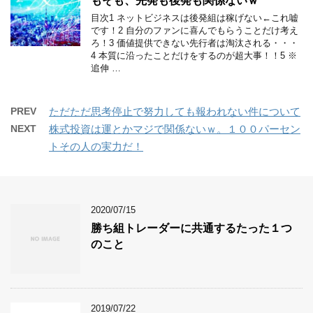
もそも、先発も後発も関係ないｗ
目次1 ネットビジネスは後発組は稼げない←これ嘘
です！2 自分のファンに喜んでもらうことだけ考え
ろ！3 価値提供できない先行者は淘汰される・・・
4 本質に沿ったことだけをするのが超大事！！5 ※
追伸 …
PREV
ただただ思考停止で努力しても報われない件について
NEXT
株式投資は運とかマジで関係ないｗ。１００パーセン
トその人の実力だ！
2020/07/15
勝ち組トレーダーに共通するたった１つ
のこと
2019/07/22