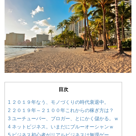
目次
1
２０１９年なう、モノづくりの時代衰退中。
2
２０１９年～２１００年これからの稼ぎ方は？
3
ユーチューバー、ブロガー、とにかく儲かる。ｗ
4
ネットビジネス。いまだにブルーオーシャンｗ
5
ビジネス初心者がリアルビジネスは無理ゲー。