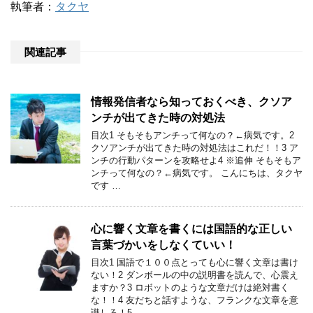
執筆者：
タクヤ
関連記事
情報発信者なら知っておくべき、クソア
ンチが出てきた時の対処法
目次1 そもそもアンチって何なの？←病気です。2
クソアンチが出てきた時の対処法はこれだ！！3 ア
ンチの行動パターンを攻略せよ4 ※追伸 そもそもア
ンチって何なの？←病気です。 こんにちは、タクヤ
です …
心に響く文章を書くには国語的な正しい
言葉づかいをしなくていい！
目次1 国語で１００点とっても心に響く文章は書け
ない！2 ダンボールの中の説明書を読んで、心震え
ますか？3 ロボットのような文章だけは絶対書く
な！！4 友だちと話すような、フランクな文章を意
識しろ！5 …