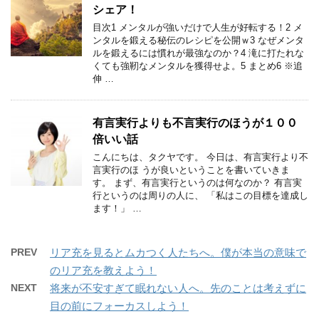
シェア！
目次1 メンタルが強いだけで人生が好転する！2 メ
ンタルを鍛える秘伝のレシピを公開ｗ3 なぜメンタ
ルを鍛えるには慣れが最強なのか？4 滝に打たれな
くても強靭なメンタルを獲得せよ。5 まとめ6 ※追
伸 …
有言実行よりも不言実行のほうが１００
倍いい話
こんにちは、タクヤです。 今日は、有言実行より不
言実行のほ うが良いということを書いていきま
す。 まず、有言実行というのは何なのか？ 有言実
行というのは周りの人に、 「私はこの目標を達成し
ます！」 …
PREV
リア充を見るとムカつく人たちへ。僕が本当の意味で
のリア充を教えよう！
NEXT
将来が不安すぎて眠れない人へ。先のことは考えずに
目の前にフォーカスしよう！