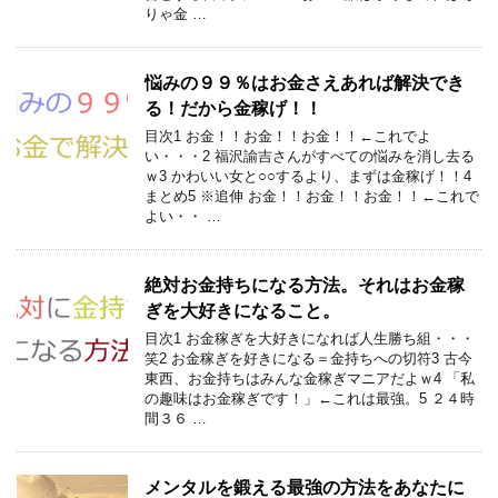
りゃ金 …
悩みの９９％はお金さえあれば解決でき
る！だから金稼げ！！
目次1 お金！！お金！！お金！！←これでよ
い・・・2 福沢諭吉さんがすべての悩みを消し去る
ｗ3 かわいい女と○○するより、まずは金稼げ！！4
まとめ5 ※追伸 お金！！お金！！お金！！←これで
よい・・ …
絶対お金持ちになる方法。それはお金稼
ぎを大好きになること。
目次1 お金稼ぎを大好きになれば人生勝ち組・・・
笑2 お金稼ぎを好きになる＝金持ちへの切符3 古今
東西、お金持ちはみんな金稼ぎマニアだよｗ4 「私
の趣味はお金稼ぎです！」←これは最強。5 ２４時
間３６ …
メンタルを鍛える最強の方法をあなたに