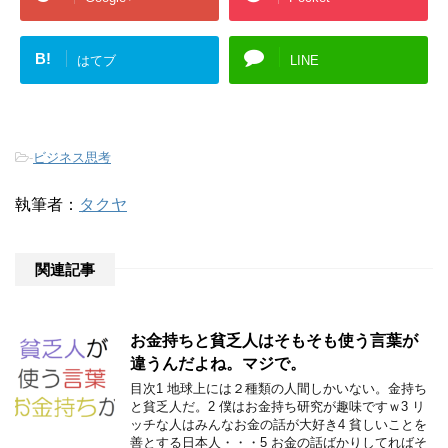
B!
はてブ
LINE
-
ビジネス思考
執筆者：
タクヤ
関連記事
お金持ちと貧乏人はそもそも使う言葉が
違うんだよね。マジで。
目次1 地球上には２種類の人間しかいない。金持ち
と貧乏人だ。2 僕はお金持ち研究が趣味ですｗ3 リ
ッチな人はみんなお金の話が大好き4 貧しいことを
善とする日本人・・・5 お金の話ばかりしてればそ