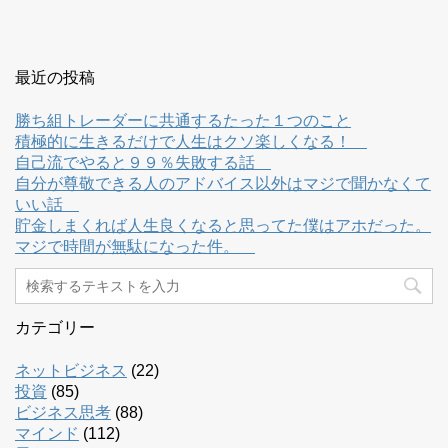
最近の投稿
勝ち組トレーダーに共通するたった１つのこと
積極的に生きるだけで人生はクソ楽しくなる！
自己流でやると９９％失敗する話
自分が尊敬できる人のアドバイス以外はマジで聞かなくて
いい話
貯金しまくれば人生良くなると思ってた僕はアホだった。
マジで時間が無駄になった件。
カテゴリー
ネットビジネス
(22)
投資
(85)
ビジネス思考
(88)
マインド
(112)